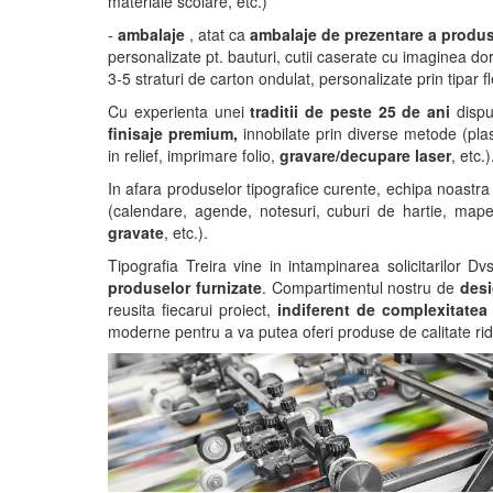
materiale scolare, etc.)
-
ambalaje
, atat ca
ambalaje de prezentare a produs
personalizate pt. bauturi, cutii caserate cu imaginea dori
3-5 straturi de carton ondulat, personalizate prin tipar f
Cu experienta unei
traditii de peste 25 de ani
dispu
finisaje premium,
innobilate prin diverse metode (pla
in relief, imprimare folio,
gravare/decupare laser
, etc.)
In afara produselor tipografice curente, echipa noastr
(calendare, agende, notesuri, cuburi de hartie, mape
gravate
, etc.).
Tipografia Treira vine in intampinarea solicitarilor D
produselor furnizate
. Compartimentul nostru de
desi
reusita fiecarui proiect,
indiferent de complexitatea
moderne pentru a va putea oferi produse de calitate ridi